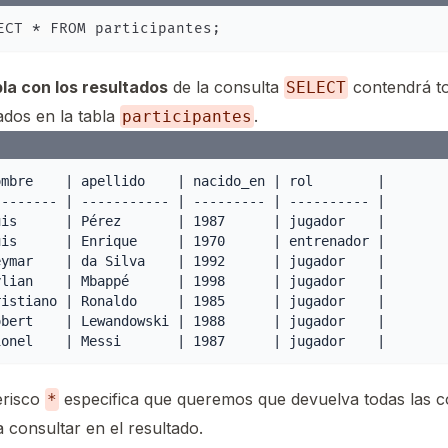
la con los resultados
de la consulta
contendrá to
SELECT
ados en la tabla
.
participantes
ombre    | apellido    | nacido_en | rol        |

-------- | ----------- | --------- | ---------- |

uis      | Pérez       | 1987      | jugador    |

uis      | Enrique     | 1970      | entrenador |

eymar    | da Silva    | 1992      | jugador    |

ylian    | Mbappé      | 1998      | jugador    |

ristiano | Ronaldo     | 1985      | jugador    |

obert    | Lewandowski | 1988      | jugador    |

erisco
especifica que queremos que devuelva todas las c
*
a consultar en el resultado.