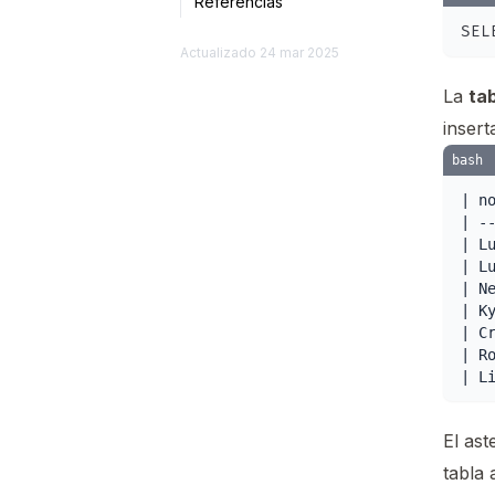
Referencias
Actualizado
24 mar 2025
La
tab
insert
bash
| n
| -
| L
| L
| N
| K
| C
| R
El ast
tabla 