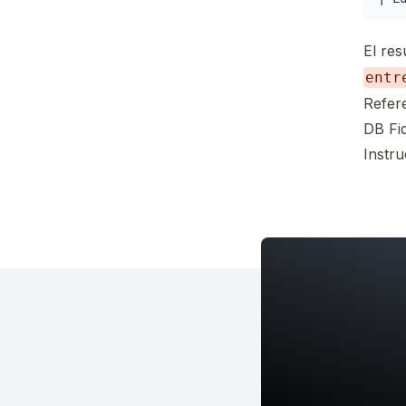
El res
entr
Refer
DB Fi
Instr