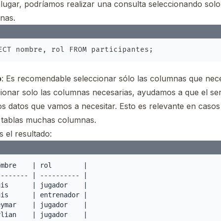
 lugar, podríamos realizar una consulta seleccionando sol
nas.
p
: Es recomendable seleccionar sólo las columnas que nece
cionar solo las columnas necesarias, ayudamos a que el se
os datos que vamos a necesitar. Esto es relevante en casos
s tablas muchas columnas.
s el resultado:
mbre    | rol        |

------- | ---------- |

is      | jugador    |

is      | entrenador |

ymar    | jugador    |

lian    | jugador    |
