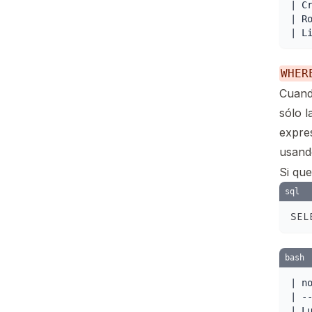
| Cr
| Ro
WHER
Cuand
sólo l
expres
usan
Si qu
sql
bash
| no
| --