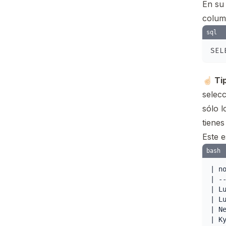
En su
colum
sql
☝🏻 Ti
selec
sólo l
tiene
Este e
bash
| no
| --
| Lu
| Lu
| Ne
| Ky