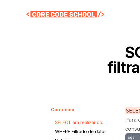
SQ
filt
Contenido
SELE
Para 
SELECT ara realizar consultas
consu
WHERE Filtrado de datos
sql