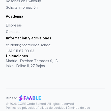
Reseñas en Switchup
Solicita información
Academia
Empresas
Contacta
Información y admisiones
students@corecode.school
+34 911 67 99 63
Ubicaciones
Madrid
·
Esteban Terradas 9, 1B
Ibiza
·
Felipe II, 27 Bajos
Runs on
©
2026
CORE Code School. All rights reserved.
Política de privacidad
Política de cookies
Términos de uso