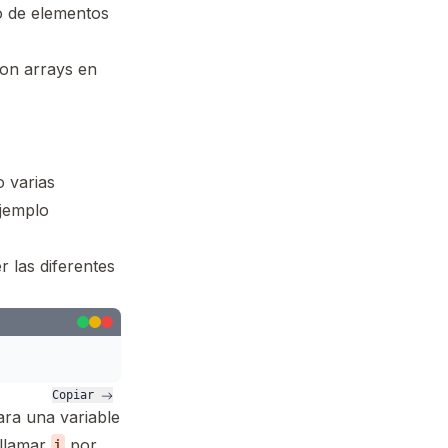
ro de elementos
on arrays en
 varias
ejemplo
 las diferentes
Copiar 
lara una variable
 llamar
por
i