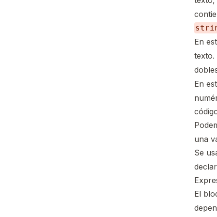
texto,
contie
stri
En es
texto.
doble
En est
numér
código
Podem
una va
Se us
decla
Expres
El bl
depend