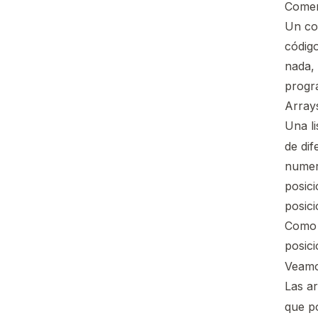
Comen
Un co
códig
nada,
progr
Array
Una li
de dif
numero
posici
posici
Como 
posici
Veamo
Las a
que p