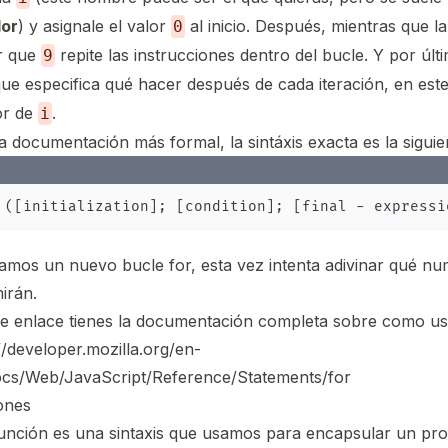
dor
) y asignale el valor
al inicio. Después, mientras que l
0
r que
repite las instrucciones dentro del bucle. Y por úl
9
ue especifica qué hacer después de cada iteración, en es
or de
.
i
 documentación más formal, la sintáxis exacta es la siguie
jamos un nuevo bucle for, esta vez intenta adivinar qué n
irán.
te enlace tienes la documentación completa sobre como usa
//developer.mozilla.org/en-
cs/Web/JavaScript/Reference/Statements/for
ones
unción es una sintaxis que usamos para encapsular un pr