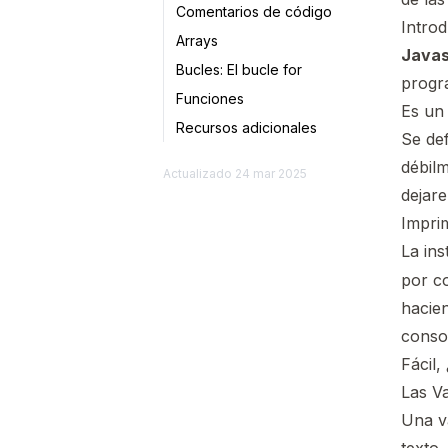
Comentarios de código
Introd
Arrays
Javas
Bucles: El bucle for
progr
Funciones
Es un
Recursos adicionales
Se def
débilm
Actualizado
24 mar 2025
dejar
Impri
La in
por co
hacie
conso
Fácil,
Las Va
Una v