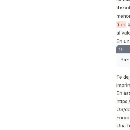
itera
meno
q
i++
al val
En una
js
Te de
imprim
En es
https:
US/do
Funci
Una f