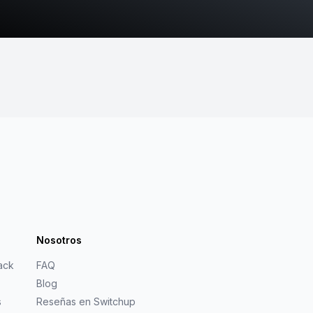
Nosotros
ack
FAQ
Blog
s
Reseñas en Switchup