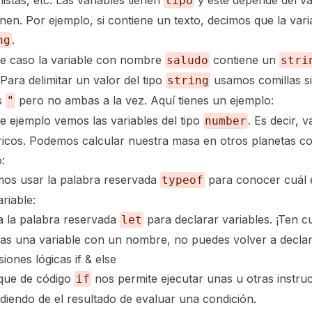
 listas, etc. Las variables tienen
y este depende del va
tipo
nen. Por ejemplo, si contiene un texto, decimos que la varia
.
ng
te caso la variable con nombre
contiene un
saludo
stri
 Para delimitar un valor del tipo
usamos comillas s
string
s
pero no ambas a la vez. Aquí tienes un ejemplo:
"
e ejemplo vemos las variables del tipo
. Es decir, v
number
icos. Podemos calcular nuestra masa en otros planetas con
:
os usar la palabra reservada
para conocer cuál e
typeof
riable:
a la palabra reservada
para declarar variables. ¡Ten c
let
ras una variable con un nombre, no puedes volver a declar
iones lógicas if & else
oque de código
nos permite ejecutar unas u otras instru
if
iendo de el resultado de evaluar una condición.