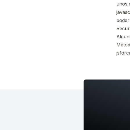
unos d
javas
poder 
Recur
Algun
Métod
jsforc