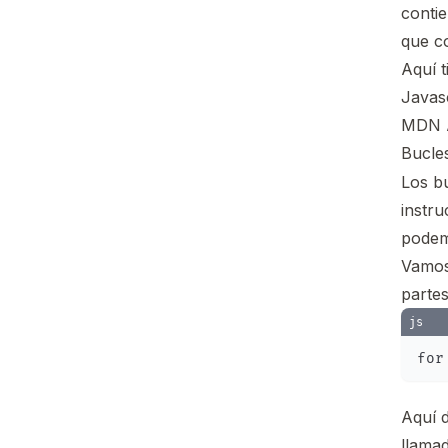
contie
que c
Aquí 
Javasc
MDN 
Bucle
Los b
instr
podem
Vamos 
parte
js
Aquí d
llama