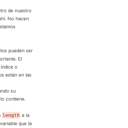
tro de nuestro
ahí. No hacen
estamos
atos pueden ser
ortante. El
índice o
os están en las
ando su
lo contiene.
a
a la
length
variable que la