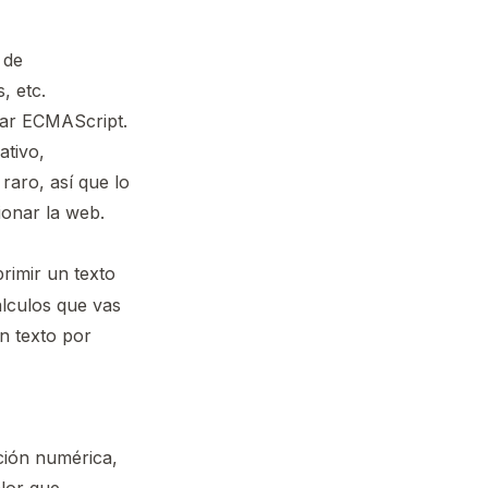
 de
, etc.
dar ECMAScript.
ativo,
raro, así que lo
ionar la web.
rimir un texto
álculos que vas
n texto por
ción numérica,