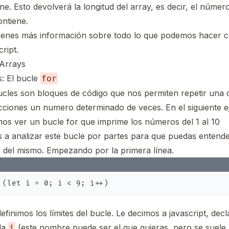
ne. Esto devolverá la longitud del array, es decir, el núme
ontiene.
tienes más información sobre todo lo que podemos hacer c
ript.
Arrays
s: El bucle
for
ucles son bloques de código que nos permiten repetir una o
ucciones un numero determinado de veces. En el siguiente 
os ver un bucle for que imprime los números del 1 al 10
a analizar este bucle por partes para que puedas entender
s del mismo. Empezando por la primera línea.
efinimos los límites del bucle. Le decimos a javascript, dec
da
(este nombre puede ser el que quieras, pero se suele
i