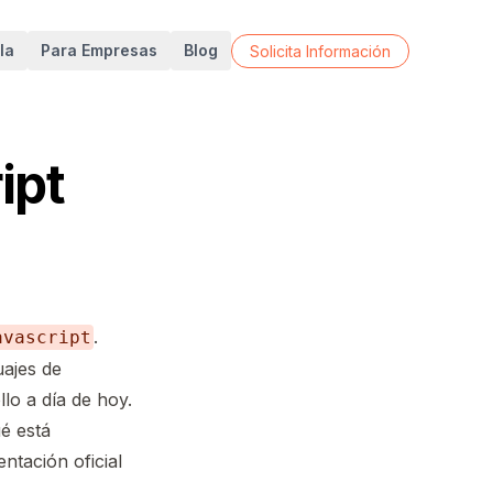
la
Para Empresas
Blog
Solicita Información
ipt
.
avascript
uajes de
o a día de hoy.
é está
ntación oficial