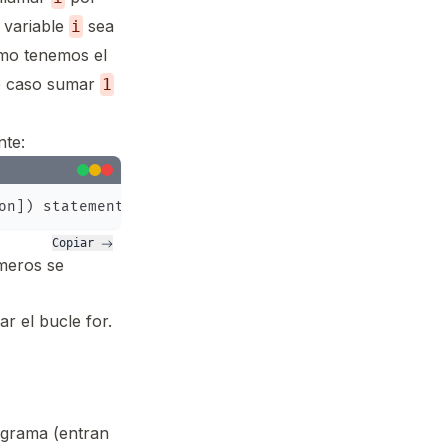
a variable
sea
i
timo tenemos el
te caso sumar
1
nte:
Copiar 
umeros se
r el bucle for.
ograma (entran