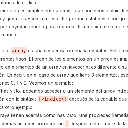
tarios de código
mentario es simplemente un texto que podemos incluir den
o y que nos ayudará a recordar porqué estaba ese código 
 pero ayudan mucho para recordar la intención de lo que 
amando.
s
sta o
es una secuencia ordenada de datos. Estos d
array
erentes tipos. El orden de los elementos en un array es imp
 de elementos de un array en javascript es diferente a su 
ón. Es decir, en el caso de array que tiene 3 elementos, est
ones 0, 1 y 2. Veamos un ejemplo:
has visto, podemos acceder a un elemento del array indic
ón con la sintáxis
después de la variable que 
[<índice>]
s otro ejemplo:
rrays tienen además como has visto, una propiedad llamad
odemos acceder poniendo un
después del nombre de la 
.