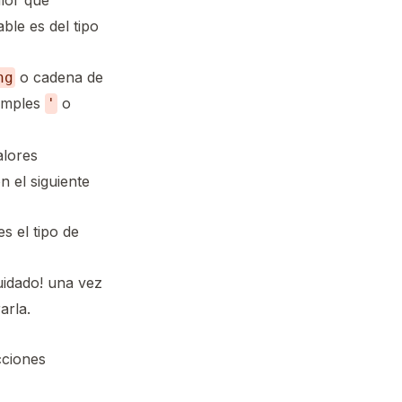
lor que
ble es del tipo
o cadena de
ng
imples
o
'
alores
 el siguiente
s el tipo de
uidado! una vez
arla.
cciones