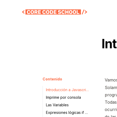
In
Contenido
Vamos
Solam
Introducción a Javascript
progr
Imprime por consola
Todas
Las Variables
ocurri
Expresiones lógicas if & else
de la