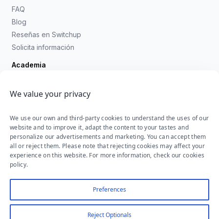
FAQ
Blog
Reseñas en Switchup
Solicita información
Academia
Empresas
Contacta
Información y admisiones
students@corecode.school
+34 911 67 99 63
Ubicaciones
Madrid
·
Esteban Terradas 9, 1B
Ibiza
·
Felipe II, 27 Bajos